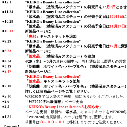
■
12.1
"KEIKO's Beauty Line collection"
「紫水晶」（塗装済みスタチュー）の発売日を
12月7日
とさせ
■
11.24
"KEIKO's Beauty Line collection"
「紫水晶」（塗装済みスタチュー）の発売予定日は
12月4日
に
■
10.29
"KEIKO's Beauty Line collection"
「紫水晶」（塗装済みスタチュー）の発売予定日は
11月27日
■
10.13
新製品ページに
「摩耶」
キャストキットを追加
■
9.29
"KEIKO's Beauty Line collection"
「紫水晶」（塗装済みスタチュー）の発売予定日は
12月
に変
■
6.23
新製品ページに
「紫水晶」
（塗装済みスタチュー）を追加
■4.24
4/29（水）～5月
の連休期間中も、弊社通販部は暦通りの営業
■
3.19
「胡蝶蘭 ホワイト色・パープル色」（塗装済みスタチュー
■
2.17
新製品ページに
"KEIKO's Beauty Line collection"
「紫水晶」
キャストキットを追加
■
2.10
「胡蝶蘭 ホワイト色・パープル色」（塗装済みスタチュー
詳しくは各商品ページをご覧ください。
■2.10
WF2020冬では大勢のご来場、誠にありがとうございました。
■
2.6
「
WF2020冬出展情報
」ページ更新
■
2.5
「
KEIKO's Beauty Line collectionのお知らせ
」
ページを更新 最新作「
紫水晶
」キャストキットをWF2020
■1.31
「WF2020冬出展情報」ページは近日中に更新します。
卓番号は
８－００－０１
に移転しますのでご注意ください。