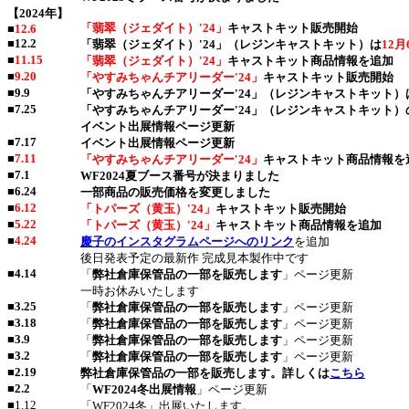
【2024年】
「翡翠（ジェダイト）'24」
キャストキット販売開始
■
12.6
■
12.2
「翡翠（ジェダイト）'24」（レジンキャストキット）は
12月
■
11.15
「翡翠（ジェダイト）'24」
キャストキット商品情報を追加
■
9.20
「やすみちゃんチアリーダー'24」
キャストキット販売開始
■
9.9
「やすみちゃんチアリーダー'24」（レジンキャストキット）
■
7.25
「やすみちゃんチアリーダー'24」（レジンキャストキット
イベント出展情報ページ更新
■
7.17
イベント出展情報ページ更新
■
7.11
「やすみちゃんチアリーダー'24」
キャストキット商品情報を
■
7.1
WF2024夏ブース番号が決まりました
■
6.24
一部商品の販売価格を変更しました
■
6.12
「トパーズ（黄玉）'24」
キャストキット販売開始
■
5.22
「トパーズ（黄玉）'24」
キャストキット商品情報を追加
■
4.24
慶子のインスタグラムページへのリンク
を追加
後日発表予定の最新作 完成見本製作中です
■
4.14
「
弊社倉庫保管品の一部を販売します
」ページ更新
一時お休みいたします
■
3.25
「
弊社倉庫保管品の一部を販売します
」ページ更新
■
3.18
「
弊社倉庫保管品の一部を販売します
」ページ更新
■
3.9
「
弊社倉庫保管品の一部を販売します
」ページ更新
■
3.2
「
弊社倉庫保管品の一部を販売します
」ページ更新
■
2.19
弊社倉庫保管品の一部を販売します。詳しくは
こちら
■
2.2
「
WF2024冬出展情報
」ページ更新
■1.12
「WF2024冬」出展いたします。