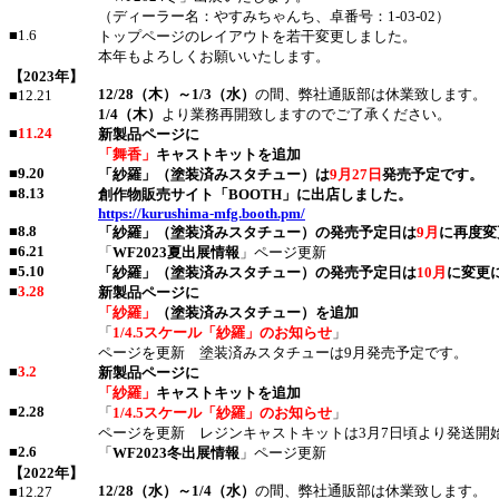
（ディーラー名：やすみちゃんち、卓番号：1-03-02）
■1.6
トップページのレイアウトを若干変更しました。
本年もよろしくお願いいたします。
【2023年】
12/28（木）～1/3（水）
の間、弊社通販部は休業致します。
■12.21
1/4（木）
より業務再開致しますのでご了承ください。
■
11.24
新製品ページに
「舞香」
キャストキットを追加
■
9.20
「紗羅」（塗装済みスタチュー）は
9月27日
発売予定です。
■
8.13
創作物販売サイト「BOOTH」に出店しました。
https://kurushima-mfg.booth.pm/
■
8.8
「紗羅」（塗装済みスタチュー）の発売予定日は
9月
に再度変
■
6.21
「
WF2023夏出展情報
」ページ更新
■
5.10
「紗羅」（塗装済みスタチュー）の発売予定日は
10月
に変更
■
3.28
新製品ページに
「紗羅」
（塗装済みスタチュー）を追加
「
1/4.5スケール「紗羅」のお知らせ
」
ページを更新 塗装済みスタチューは9月発売予定です。
■
3.2
新製品ページに
「紗羅」
キャストキットを追加
■
2.28
「
1/4.5スケール「紗羅」のお知らせ
」
ページを更新 レジンキャストキットは3月7日頃より発送開
■
2.6
「
WF2023冬出展情報
」ページ更新
【2022年】
12/28（水）～1/4（水）
の間、弊社通販部は休業致します。
■12.27