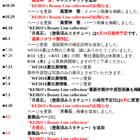
「風雷神 雷」
キャストキットを追加
■
10.30
「
KEIKO's Beauty Line collectionのお知らせ
」
ページを更新 「
風雷神 雷
」イメージ画像を掲載しました
■
10.29
「
KEIKO's Beauty Line collectionのお知らせ
」
ページを更新 「
風雷神 雷
」パーツ画像を掲載しました。
■
8.10
"KEIKO's Beauty Line collection"
「月長石」（塗装済みスタチュー）は
8月20日発売予定
です。
■
8.3
「
温泉ジオラマ製作記
」
ページ更新 湯面製作の補足説明を追加しました。
■7.30
WF2018夏は大勢のご来場、誠にありがとうございました。
■7.28
8/11（土）～8/15（水）
の間、弊社通販部は休業致します。
8/16（木）
より業務再開致しますのでご了承ください。
■
7.23
「
WF2018夏出展情報
」ページ更新
製作中原型は写真のみの展示とさせていただきます。
■
7.9
「
WF2018夏出展情報
」ページ更新
■
7.4
「
WF2018夏出展情報
」ページ更新
"KEIKO's Beauty Line collection"最新作製作中原型画像
■
7.3
"KEIKO's Beauty Line collection"
「月長石」（塗装済みスタチュー）の発売予定日は
8月
に変更
■
4.26
「
KEIKO's Beauty Line collectionのお知らせ
」
ページを更新 「
月長石
」画像を追加しました。
■
4.5
新製品ページに
"KEIKO's Beauty Line collection"
「月長石」
（塗装済みスタチュー）を追加
■
3.1
新製品ページに
"KEIKO's Beauty Line collection"