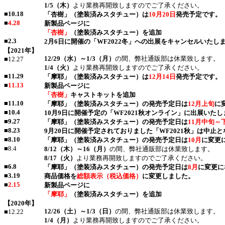
1/5（木）
より業務再開致しますのでご了承ください。
■
10.18
「杏樹」（塗装済みスタチュー）は
10月20日
発売予定です。
■
4.28
新製品ページに
「杏樹」
（塗装済みスタチュー）を追加
■
2.3
2月6日に開催の「WF2022冬」への出展をキャンセルいたし
【2021年】
12/29（水）～1/3（月）
の間、弊社通販部は休業致します。
■12.27
1/4（火）
より業務再開致しますのでご了承ください。
■
11.29
「摩耶」（塗装済みスタチュー）は
12月14日
発売予定です。
■
11.13
新製品ページに
「杏樹」
キャストキットを追加
■
11.10
「摩耶」（塗装済みスタチュー）の発売予定日は
12月上旬
に
■
10.4
10月9日に開催予定の「WF2021秋オンライン」に出展いた
■
9.27
「摩耶」（塗装済みスタチュー）の発売予定日は
11月中旬～
■
8.23
9月20日に開催予定されておりました「WF2021秋」は中止
■
8.10
「摩耶」（塗装済みスタチュー）の発売予定日は
10月
に変更
■8.4
8/12（木）～16（月）
の間、弊社通販部は休業致します。
8/17（火）
より業務再開致しますのでご了承ください。
■
6.8
「摩耶」（塗装済みスタチュー）の発売予定日は
8月
に変更に
■
3.19
商品価格を
総額表示（税込価格）
に変更しました。
■
2.15
新製品ページに
「摩耶」
（塗装済みスタチュー）を追加
【2020年】
12/26（土）～1/3（日）
の間、弊社通販部は休業致します。
■12.22
1/4（月）
より業務再開致しますのでご了承ください。