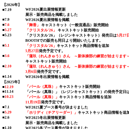
【2026年】
WF2026夏出展情報更新
■
7.19
展示・販売商品を掲載しました
■
7.9
WF2026夏出展情報を掲載
■
7.6
「舞香」
キャストキット（一般流通品）販売開始
■
5.27
「クリスタル'26」
キャストキット販売開始
■
5.23
「クリスタル'26」（レジンキャストキット）発売日は
5月27
BOOTHでの販売も同日より開始いたします。
■
5.1
「クリスタル'26」
キャストキット商品情報を追加
5月27日
発売予定です。
■
3.6
「蓮玖（れんきゅう）さん ～新体操部の練習が始まります
キャストキット販売開始
■
2.10
「蓮玖（れんきゅう）さん ～新体操部の練習が始まります
3月6日
発売予定です。
■
1.14
WF2026冬出展情報を掲載
【2025年】
「パール（真珠）」
キャストキット販売開始
■
12.19
■
11.14
「パール（真珠）」（レジンキャストキット）の発売予定日
■
10.23
「パール（真珠）」
キャストキット商品情報を追加
11月19日
発売予定です。
■
7.1
WF2025夏ブース番号が決まりました
■
5.29
「ホリディ（チアリーダー）」
キャストキット商品情報を追
■
2.6
WF2025冬出展情報更新
展示・販売商品を掲載しました
■
1.10
WF2025冬ブース番号が決まりました