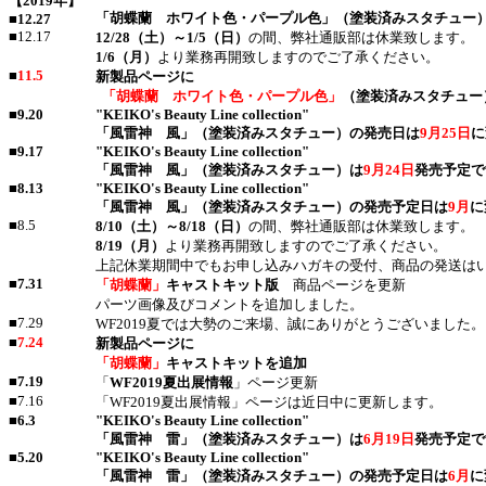
【2019年】
「胡蝶蘭 ホワイト色・パープル色」（塗装済みスタチュー
■
12.27
■12.17
12/28（土）～1/5（日）
の間、弊社通販部は休業致します。
1/6（月）
より業務再開致しますのでご了承ください。
■
11.5
新製品ページに
「胡蝶蘭 ホワイト色・パープル色」
（塗装済みスタチュー
■
9.20
"KEIKO's Beauty Line collection"
「風雷神 風」（塗装済みスタチュー）の発売日は
9月25日
に
■
9.17
"KEIKO's Beauty Line collection"
「風雷神 風」（塗装済みスタチュー）は
9月24日
発売予定で
■
8.13
"KEIKO's Beauty Line collection"
「風雷神 風」（塗装済みスタチュー）の発売予定日は
9月
に
■8.5
8/10（土）～8/18（日）
の間、弊社通販部は休業致します。
8/19（月）
より業務再開致しますのでご了承ください。
上記休業期間中でもお申し込みハガキの受付、商品の発送は
■
7.31
「胡蝶蘭」
キャストキット版
商品ページを更新
パーツ画像及びコメントを追加しました。
■7.29
WF2019夏では大勢のご来場、誠にありがとうございました。
■
7.24
新製品ページに
「胡蝶蘭」
キャストキットを追加
■
7.19
「
WF2019夏出展情報
」ページ更新
■7.16
「WF2019夏出展情報」ページは近日中に更新します。
■
6.3
"KEIKO's Beauty Line collection"
「風雷神 雷」（塗装済みスタチュー）は
6月19日
発売予定で
■
5.20
"KEIKO's Beauty Line collection"
「風雷神 雷」（塗装済みスタチュー）の発売予定日は
6月
に