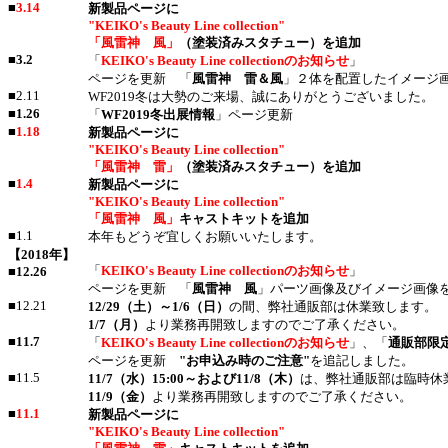
■
3.14
新製品ページに
"KEIKO's Beauty Line collection"
「風雷神 風」
（塗装済みスタチュー）を追加
■
3.2
「
KEIKO's Beauty Line collectionのお知らせ
」
ページを更新 「
風雷神 雷＆風
」２体を配置したイメージ
■2.11
WF2019冬は大勢のご来場、誠にありがとうございました。
■
1.26
「
WF2019冬出展情報
」ページ更新
■
1.18
新製品ページに
"KEIKO's Beauty Line collection"
「風雷神 雷」
（塗装済みスタチュー）を追加
■
1.4
新製品ページに
"KEIKO's Beauty Line collection"
「風雷神 風」
キャストキットを追加
■1.1
本年もどうぞ宜しくお願いいたします。
【2018年】
「
KEIKO's Beauty Line collectionのお知らせ
」
■
12.26
ページを更新 「
風雷神 風
」パーツ画像及びイメージ画像
■12.21
12/29（土）～1/6（日）
の間、弊社通販部は休業致します。
1/7（月）
より業務再開致しますのでご了承ください。
■
11.7
「
KEIKO's Beauty Line collectionのお知らせ
」、「
通販部限
ページを更新
"お申込み時のご注意"
を追記しました。
■11.5
11/7（水）15:00～および11/8（木）
は、弊社通販部は臨時休
11/9（金）
より業務再開致しますのでご了承ください。
■
11.1
新製品ページに
"KEIKO's Beauty Line collection"